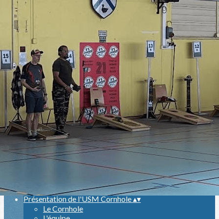
Exporter les lignes sélectionnées
Exporter toutes les colonnes
Exporter uniquement les colonnes affichées
Menu
<
>
Le Cornhole
L'équipe
Dons
Galerie photos
Ajoutez un logo, un bouton, des réseaux sociaux
Cliquez pour éditer
Présentation de l'USM Cornhole
▴
▾
Le Cornhole
L'équipe