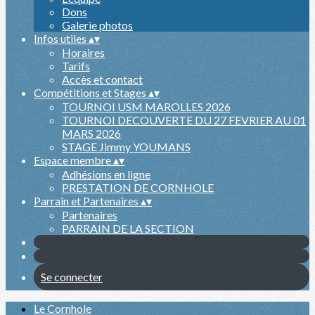
Dons
Galerie photos
Infos utiles
▴
▾
Horaires
Tarifs
Accès et contact
Compétitions et Stages
▴
▾
TOURNOI USM MAROLLES 2026
TOURNOI DECOUVERTE DU 27 FEVRIER AU 01
MARS 2026
STAGE Jimmy YOUMANS
Espace membre
▴
▾
Adhésions en ligne
PRESTATION DE CORNHOLE
Parrain et Partenaires
▴
▾
Partenaires
PARRAIN DE LA SECTION
Se connecter
Le Cornhole